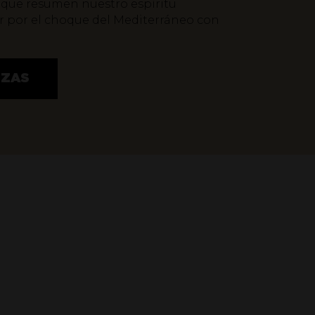
 que resumen nuestro espíritu
r por el choque del Mediterráneo con
EZAS
 AUTÉNTICO