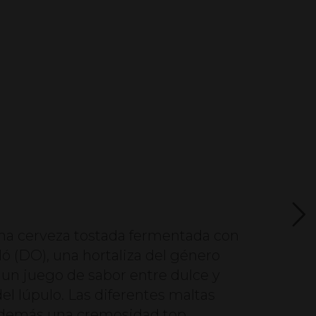
a cerveza tostada fermentada con
ó (DO), una hortaliza del género
 un juego de sabor entre dulce y
el lúpulo. Las diferentes maltas
además una cremosidad top.