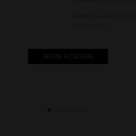
Perfecta para beberla
los amigos.
BADUM ALCACHOFA