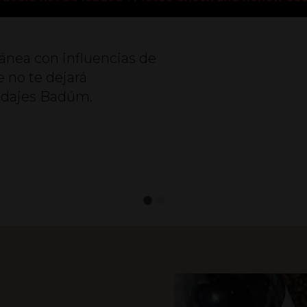
terraza, espacio de tapas
ánea con influencias de
 no te dejará
ridajes Badúm.