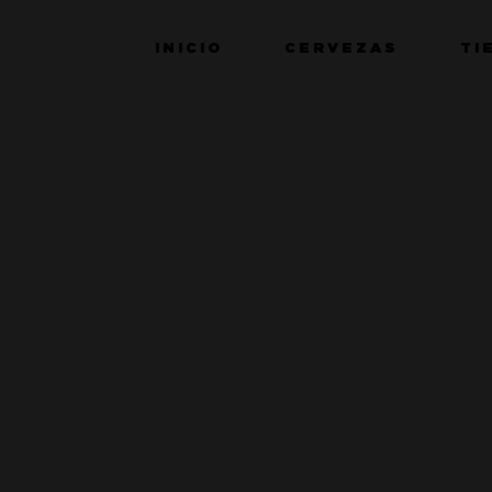
INICIO
CERVEZAS
TI
 NACIDA,
MEDITERRÁNEO
 DE IRTA.