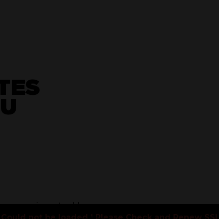
TES
TU
 para mimarte. Un
Could not be loaded ! Please Check and Renew SSL 