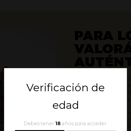
PARA L
VALORÁ
AUTÉNT
En Badúm vemos lo auté
Verificación de
gente y nuestra cultur
conocen sus raíces y la
Ellas nos inspiran para
edad
de primera calidad.
Cervezas elaboradas so
nuestra dedicación y 0% 
Debes tener
18
años para acceder.
Una familia de 10 cerve