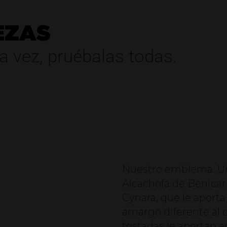
EZAS
a vez, pruébalas todas.
Nuestro emblema. Un
Alcachofa de Benicarl
Cynara, que le aporta
amargo diferente al d
tostadas le aportan 