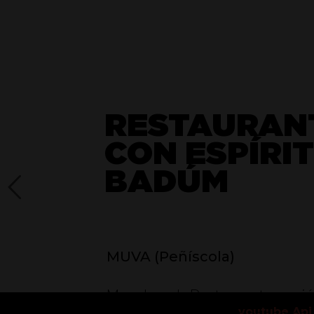
RESTAURAN
CON ESPÍRI
BADÚM
MUVA (Peñíscola)
Muvabeach Restaurante nació
youtube Api 