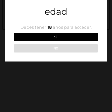
TIENDA BADÚM CASTILLO
edad
Calle Sol, 7, 12598, Peníscola, Castelló
Ver en Google Maps
Debes tener
18
años para acceder.
SÍ
NO