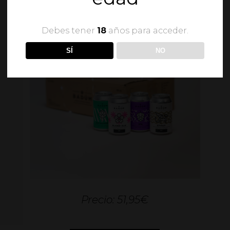
Debes tener
18
años para acceder.
SÍ
NO
Precio: 51,95€