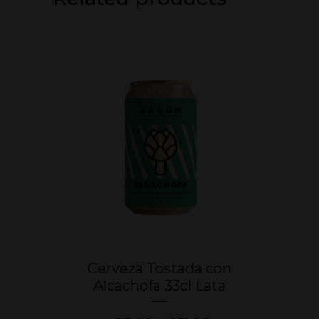
Este
Cerveza Tostada con
producto
Alcachofa 33cl Lata
tiene
múltiples