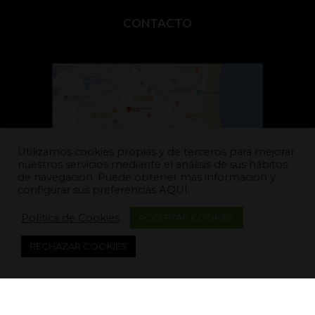
CONTACTO
Utilizamos cookies propias y de terceros para mejorar
nuestros servicios mediante el análisis de sus hábitos
Carrer del Mestre Roca, 22,
de navegación. Puede obtener más información y
12598 – Peñíscola (Castellón)
configurar sus preferencias
AQUÍ.
disfruta@cervezasbadum.com
Política de Cookies
ACCEPTAR COOKIES
692 237 404
RECHAZAR COOKIES