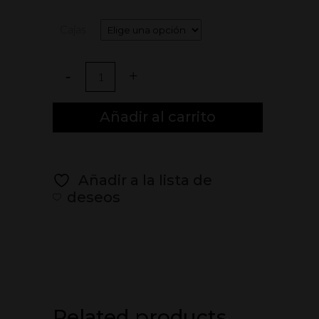
Cajas
Cerveza
Blond
Añadir al carrito
Ale
sin
Añadir a la lista de
gluten
deseos
eco
33cl
Lata
quantity
Related products