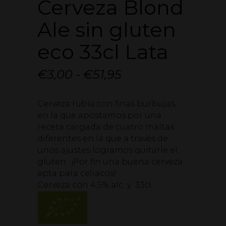
Cerveza Blond
Ale sin gluten
eco 33cl Lata
Rango
€
3,00
-
€
51,95
de
Cerveza rubia con finas burbujas,
precios:
en la que apostamos por una
desde
receta cargada de cuatro maltas
€3,00
diferentes en la que a través de
unos ajustes logramos quitarle el
hasta
gluten. ¡Por fin una buena cerveza
€51,95
apta para celiacos!
Cerveza con 4.5% alc y 33cl.