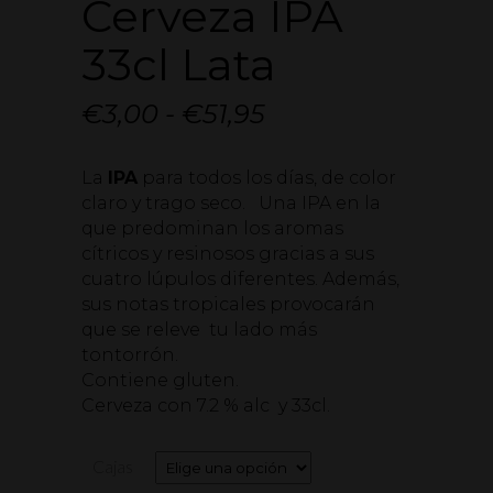
Cerveza IPA
33cl Lata
Rango
€
3,00
-
€
51,95
de
La
IPA
para todos los días, de color
precios:
claro y trago seco. Una IPA en la
desde
que predominan los aromas
€3,00
cítricos y resinosos gracias a sus
cuatro lúpulos diferentes. Además,
hasta
sus notas tropicales provocarán
€51,95
que se releve tu lado más
tontorrón.
Contiene gluten.
Cerveza con 7.2 % alc y 33cl.
Cajas