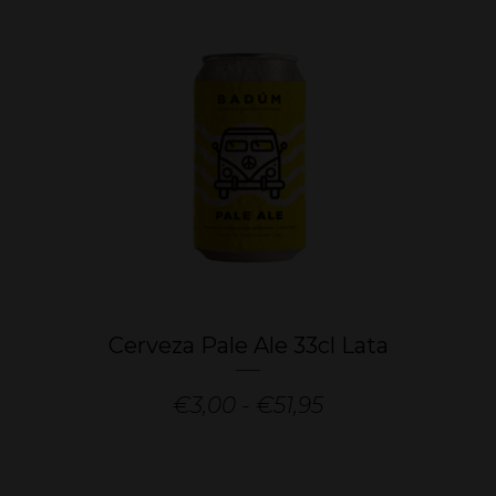
Este
Cerveza Pale Ale 33cl Lata
producto
tiene
Rango
€
3,00
-
€
51,95
múltiples
de
variantes.
precios:
Las
desde