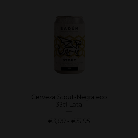
desde
se
€3,00
hasta
pueden
€51,95
elegir
en
la
página
de
producto
Este
Cerveza Stout-Negra eco
producto
33cl Lata
tiene
múltiples
Rango
€
3,00
-
€
51,95
variantes.
de
Las
precios: