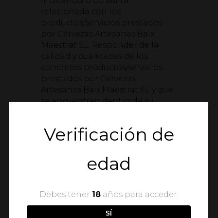
incidencia o consulta
relacionada con los
productos/servicios prestados
por Cervezas Artesanas Baix
Maestrat SL. Responder de la
calidad y cualidades de los
concretos productos/servicios
prestados por Cervezas
Artesanas Baix Maestrat SL y que
se encuentren dentro de su
exclusiva capacidad de control
y/o dirección.
Verificación de
QUINTA. – OBLIGACIONES DEL
USUARIO
edad
El Usuario del Portal en general,
y cualquier cliente o persona que
acceda al mismo, se registre o
Debes tener
18
años para acceder.
solicite servicios prestados por
Cervezas Artesanas Baix Maestrat
SÍ