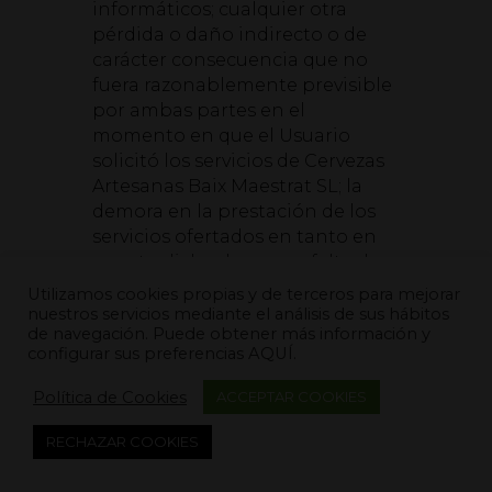
informáticos; cualquier otra
pérdida o daño indirecto o de
carácter consecuencia que no
fuera razonablemente previsible
por ambas partes en el
momento en que el Usuario
solicitó los servicios de Cervezas
Artesanas Baix Maestrat SL; la
demora en la prestación de los
servicios ofertados en tanto en
cuanto dicha demora o falta de
cumplimiento se deba a
Utilizamos cookies propias y de terceros para mejorar
circunstancias ajenas al control
nuestros servicios mediante el análisis de sus hábitos
de navegación. Puede obtener más información y
de Cervezas Artesanas Baix
configurar sus preferencias
AQUÍ.
Maestrat SL.
Política de Cookies
ACCEPTAR COOKIES
NOVENA. – GARANTÍAS DE
Cervezas Artesanas Baix
RECHAZAR COOKIES
Maestrat SL
Cervezas Artesanas Baix Maestrat