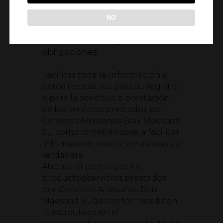
SL en aplicación de las presentes
condiciones generales de
NO
contratación se compromete a
cumplir con las siguientes
obligaciones:
Facilitar toda la información y
datos necesarios para su registro
o para la solicitud o prestación
de los servicios prestados por
Cervezas Artesanas Baix Maestrat
SL, comprometiéndose a facilitar
información exacta, actualizada y
verdadera.
Abonar el precio por los
productos/servicios prestados
por Cervezas Artesanas Baix
Maestrat SL de conformidad con
lo estipulado en el