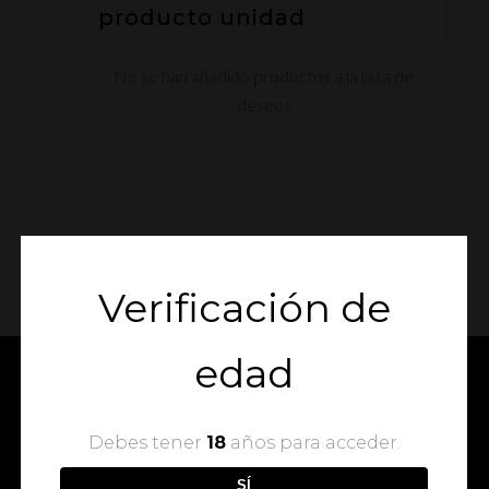
producto
unidad
No se han añadido productos a la lista de
deseos
Verificación de
edad
Debes tener
18
años para acceder.
SÍ