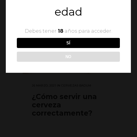
edad
Debes tener
18
años para acceder.
SÍ
NO
26 MARZO, 2021
IN
CERVEZAS BADUM
¿Cómo servir una
cerveza
correctamente?