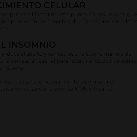
CIMIENTO CELULAR
 el principal factor de este punto. Es lo que consigu
 que provienen de la malta y del lúpulo previniendo as
cas.
EL INSOMNIO
 induce al sueño y por eso es una buena manera de
a cerveza artesanal para reducir el estado de estrés
con sueño.
ento, retrasar el envejecimiento o combatir el
medicamentos, ¡es una cerveza 100% artesana!