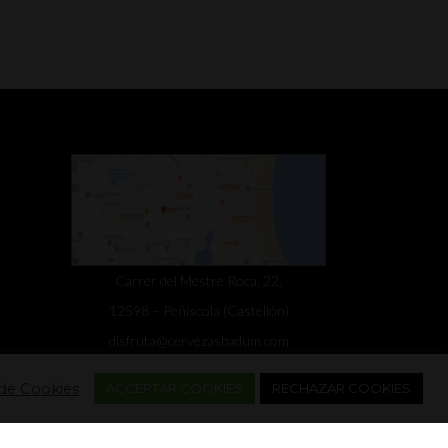
Carrer del Mestre Roca, 22,
12598 – Peñíscola (Castellón)
disfruta@cervezasbadum.com
692 237 404
 de Cookies
ACCEPTAR COOKIES
RECHAZAR COOKIES