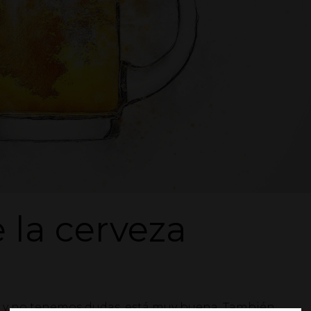
 la cerveza
s y no tenemos dudas, está muy buena. También