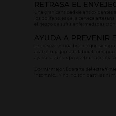
RETRASA EL ENVEJE
Una gran cantidad de antioxidantes es
los polifenoles de la cerveza artesana
el riesgo de sufrir enfermedades cróni
AYUDA A PREVENIR 
La cerveza es una bebida que siempre
acabar una jornada laboral tomando un
ayudar a tu cuerpo a terminar el día 
Dormir mejor, liberarte del estreñimi
insomnio… Y no, no son pastillas ni 