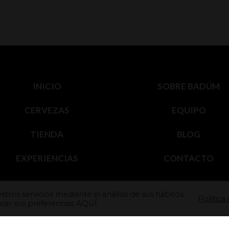
INICIO
SOBRE BADÚM
CERVEZAS
EQUIPO
TIENDA
BLOG
EXPERIENCIAS
CONTACTO
tros servicios mediante el análisis de sus hábitos
Política
rar sus preferencias
AQUÍ.