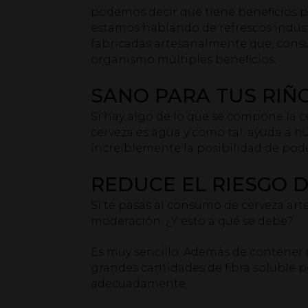
podemos decir que tiene beneficios p
estamos hablando de refrescos indust
fabricadas artesanalmente que, cons
organismo múltiples beneficios.
SANO PARA TUS RIÑ
Si hay algo de lo que se compone la c
cerveza es agua y como tal, ayuda a nu
increíblemente la posibilidad de poder
REDUCE EL RIESGO 
Si te pasas al consumo de cerveza art
moderación. ¿Y esto a qué se debe?
Es muy sencillo. Además de contener 
grandes cantidades de fibra soluble p
adecuadamente.