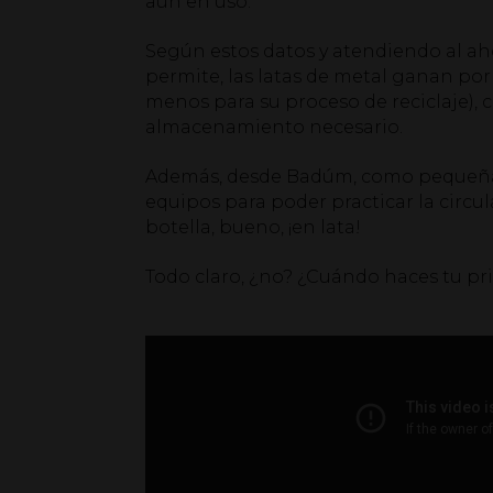
aún en uso.
Según estos datos y atendiendo al aho
permite, las latas de metal ganan por
menos para su proceso de reciclaje), 
almacenamiento necesario.
Además, desde Badúm, como pequeña
equipos para poder practicar la circul
botella, bueno, ¡en lata!
Todo claro, ¿no? ¿Cuándo haces tu p