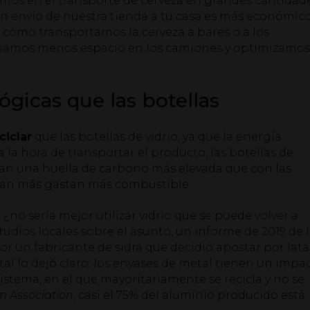
amos en el transporte de cerveza en grandes cantidade
Un envío de nuestra tienda a tu casa es más económic
e cómo transportamos la cerveza a bares o a los
cupamos menos espacio en los camiones y optimizamos
ógicas que las botellas
ciclar
que las botellas de vidrio, ya que la energía
a la hora de transportar el producto, las botellas de
jan una huella de carbono más elevada que con las
esan más gastan más combustible.
, ¿no sería mejor utilizar vidrio que se puede volver a
dios locales sobre el asunto, un informe de 2019 de 
or un fabricante de sidra que decidió apostar por lata
stal lo dejó claro: los envases de metal tienen un impa
stema, en el que mayoritariamente se recicla y no se
 Association
, casi el 75% del aluminio producido está