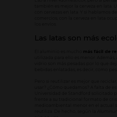
Eso a nivel «doméstico», pero si pens
también es mejor la cerveza en lata. 
con cervezas en lata. Y si hablamos d
comercios, con la cerveza en lata o
los envíos.
Las latas son más ecol
El aluminio es mucho
más fácil de re
utilizada para ello es menor. Además, 
vidrio son más pesadas por lo que de
bebidas enlatadas, es decir, como p
Pero si reutilizar es mejor que reciclar
usar? ¿Cómo quedamos? A falta de estu
Universidad de Standford solicitado p
frente a su tradicional formato de cri
medioambiental menor en el actual si
reutiliza. De hecho, según la
Aluminum