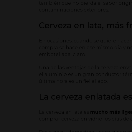
también que no pierda el sabor origin
contaminaciones exteriores.
Cerveza en lata, más 
En ocasiones, cuando se quiere hacer 
compra se hace en ese mismo día y no 
embotellada, claro.
Una de las ventajas de la cerveza env
el aluminio es un gran conductor térm
última hora es un fiel aliado.
La cerveza enlatada es
La cerveza en lata es
mucho más liger
comprar cerveza en vidrio los días de e