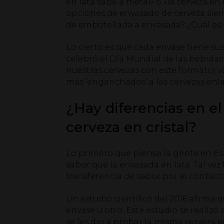
en lata sabe a metal» o «la cerveza en 
opciones de envasado de cerveza siem
de embotellada a envasada? ¿Cuál es 
Lo cierto es que cada envase tiene s
celebró el Día Mundial de las bebidas 
nuestras cervezas con este formato) 
más ‘enganchados’ a las cervezas enla
¿Hay diferencias en el 
cerveza en cristal?
Lo primero que piensa la gente en Es
sabor que la envasada en lata. Tal ve
transferencia de sabor por el contacto,
Un estudio científico del 2016 afirma 
envase u otro. Este estudio se realizó
se les dio a probar la misma cerveza e