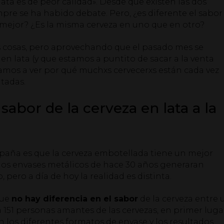
lata es de peor calidad». Desde que existen las dos
pre se ha habido debate. Pero, ¿es diferente el sabor
mejor? ¿Es la misma cerveza en uno que en otro?
us cosas, pero aprovechando que el pasado mes se
en lata (y que estamos a puntito de sacar a la venta
vamos a ver por qué muchxs cervecerxs están cada vez
tadas.
sabor de la cerveza en lata a la
paña es que la cerveza embotellada tiene un mejor
z los envases metálicos de hace 30 años generaran
 pero a día de hoy la realidad es distinta.
que
no hay diferencia en el sabor
de la cerveza entre 
 a 151 personas amantes de las cervezas, en primer luga
n los diferentes formatos de envase y los resultados