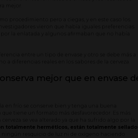
ra mejor.
mo procedimiento pero a ciegas, y en este caso los
investigadores vieron que había iguales preferencias
 por la enlatada y algunos afirmaban que no había
iferencia entre un tipo de envase y otro se debe más a
no a diferencias reales en los sabores de la cerveza.
 conserva mejor que en envase d
da en frío se conserve bien y tenga una buena
 la que tiene un formato más desfavorecedor. Es más
 cerveza se vea alterado ya que ha sufrido algo por la
on totalmente herméticos, están totalmente sellado
ar ningún resquicio de luz ni de oxígeno haciendo