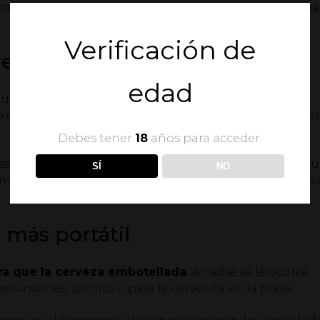
al de la cerveza y evitando que tenga contacto con la
Verificación de
fresca más rápido
edad
un plan improvisado con los amigos o la familia la
da tiempo para tener bien fría la cerveza. Si es cerve
Debes tener
18
años para acceder.
asada en lata es que
se enfría más rápidamente,
ya qu
SÍ
NO
ico (esto se agradece en verano) y para estos apuros
 más portátil
a que la cerveza embotellada
. A nadie se le ocurre
xcursiones, picnics o para la cervecita en la playa.