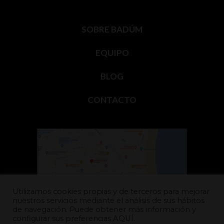
SOBRE BADÚM
EQUIPO
BLOG
CONTACTO
Utilizamos cookies propias y de terceros para mejorar
nuestros servicios mediante el análisis de sus hábitos
Carrer del Mestre Roca, 22,
de navegación. Puede obtener más información y
12598 – Peñíscola (Castellón)
configurar sus preferencias
AQUÍ.