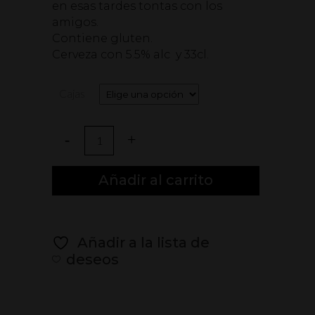
en esas tardes tontas con los
amigos.
Contiene gluten.
Cerveza con 5.5% alc y 33cl.
Cajas
Cerveza
Tostada
Añadir al carrito
con
Alcachofa
Añadir a la lista de
33cl
deseos
Lata
quantity