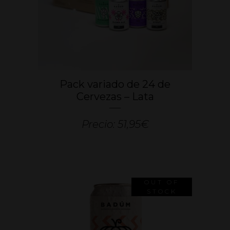
página
de
producto
Pack variado de 24 de
Cervezas – Lata
Precio: 51,95€
OUT OF
STOCK