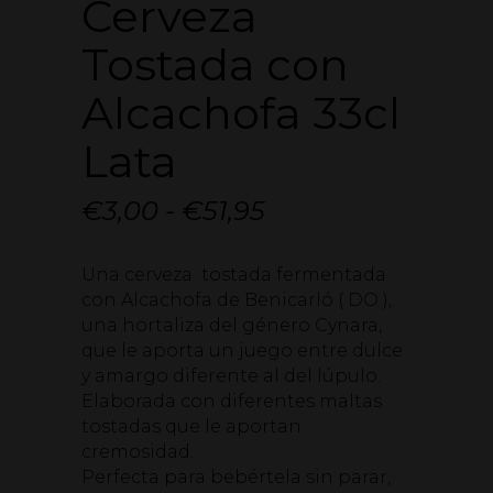
Cerveza
Tostada con
Alcachofa 33cl
Lata
Rango
€
3,00
-
€
51,95
de
Una cerveza tostada fermentada
precios:
con Alcachofa de Benicarló ( DO ),
desde
una hortaliza del género Cynara,
€3,00
que le aporta un juego entre dulce
y amargo diferente al del lúpulo.
hasta
Elaborada con diferentes maltas
€51,95
tostadas que le aportan
cremosidad.
Perfecta para bebértela sin parar,