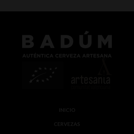
página
de
producto
INICIO
CERVEZAS